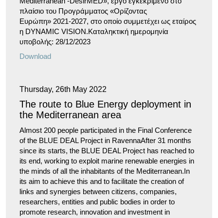
Mediterranean -DesirMED», έργο εγκεκριμένο στο
πλαίσιο του Προγράμματος «Ορίζοντας
Ευρώπη» 2021-2027, στo οποίο συμμετέχει ως εταίρος
η DYNAMIC VISION.Καταληκτική ημερομηνία
υποβολής: 28/12/2023
Download
Thursday, 26th May 2022
The route to Blue Energy deployment in
the Mediterranean area
Almost 200 people participated in the Final Conference
of the BLUE DEAL Project in RavennaAfter 31 months
since its starts, the BLUE DEAL Project has reached to
its end, working to exploit marine renewable energies in
the minds of all the inhabitants of the Mediterranean.In
its aim to achieve this and to facilitate the creation of
links and synergies between citizens, companies,
researchers, entities and public bodies in order to
promote research, innovation and investment in